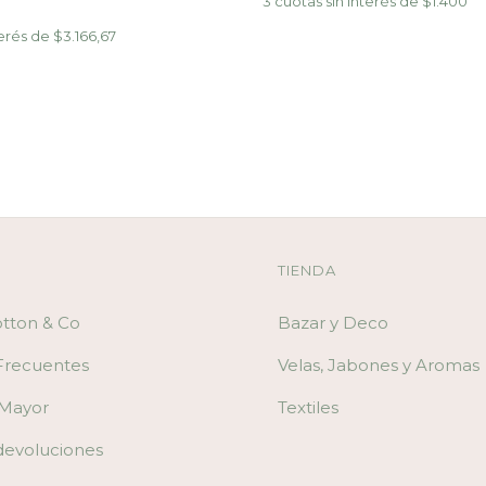
3
cuotas sin interés de
$1.400
terés de
$3.166,67
TIENDA
otton & Co
Bazar y Deco
Frecuentes
Velas, Jabones y Aromas
 Mayor
Textiles
devoluciones