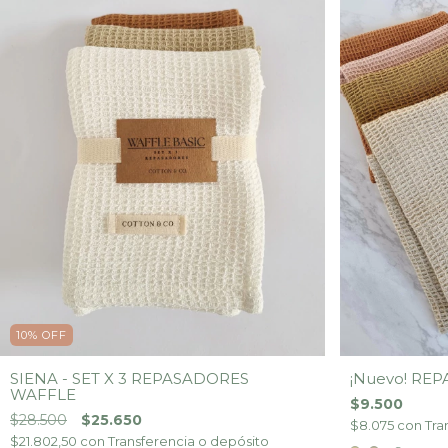
10
%
OFF
SIENA - SET X 3 REPASADORES
¡Nuevo! RE
WAFFLE
$9.500
$28.500
$25.650
$8.075
con
Tra
$21.802,50
con
Transferencia o depósito