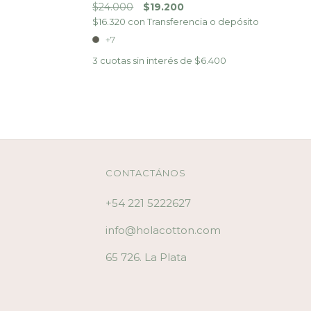
$24.000
$19.200
$16.320
con
Transferencia o depósito
+7
3
cuotas sin interés de
$6.400
CONTACTÁNOS
+54 221 5222627
info@holacotton.com
65 726. La Plata