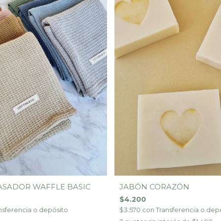
JABÓN CORAZÓN
PASADOR WAFFLE BASIC
$4.200
$3.570
con
Transferencia o dep
nsferencia o depósito