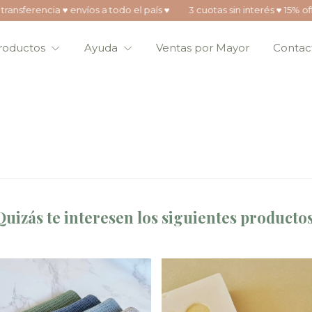
erencia ♥ envíos a todo el país ♥
3 cuotas sin interés ♥ 15% off con 
roductos
Ayuda
Ventas por Mayor
Contac
Quizás te interesen los siguientes productos