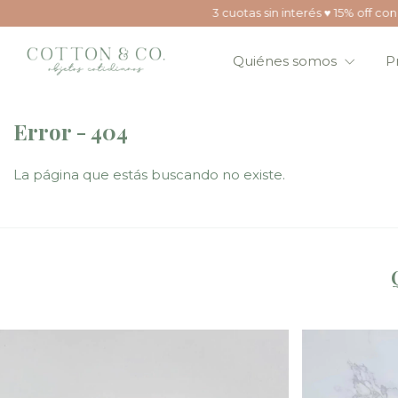
3 cuotas sin interés ♥ 15% off con transf
Quiénes somos
P
Error - 404
La página que estás buscando no existe.