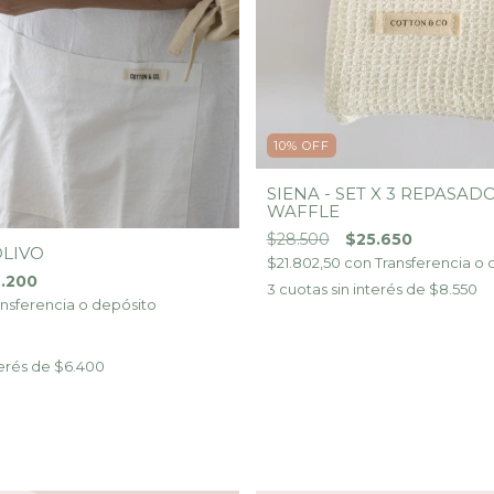
10
%
OFF
SIENA - SET X 3 REPASAD
WAFFLE
$28.500
$25.650
OLIVO
$21.802,50
con
Transferencia o 
9.200
3
cuotas sin interés de
$8.550
ansferencia o depósito
terés de
$6.400