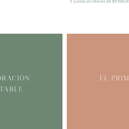
3
cuotas sin interés de
$9.966,6