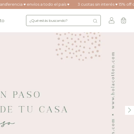
íos a todo el país ♥
3 cuotas sin interés ♥ 15% off con transferencia 
to
0