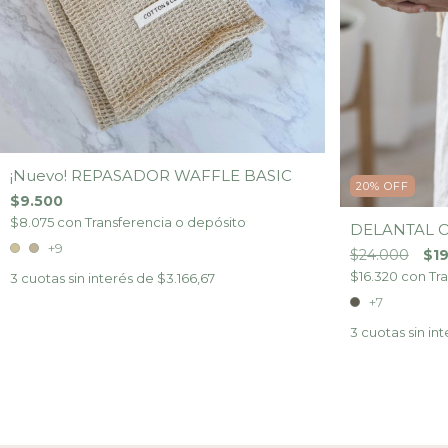
¡Nuevo! REPASADOR WAFFLE BASIC
20
%
OFF
$9.500
$8.075
con
Transferencia o depósito
DELANTAL 
+9
$24.000
$1
$16.320
con
Tr
3
cuotas sin interés de
$3.166,67
+7
3
cuotas sin in