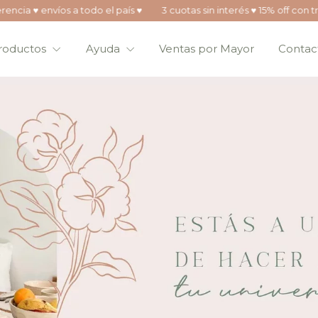
 todo el país ♥
3 cuotas sin interés ♥ 15% off con transferencia ♥ env
roductos
Ayuda
Ventas por Mayor
Contac