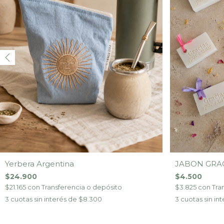
Yerbera Argentina
JABON GRAC
$24.900
$4.500
$21.165
con
Transferencia o depósito
$3.825
con
Tra
3
cuotas sin interés de
$8.300
3
cuotas sin in