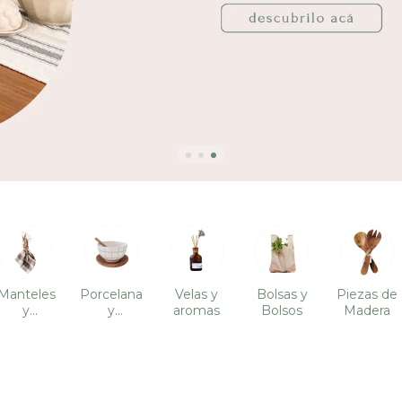
Manteles
Porcelana
Velas y
Bolsas y
Piezas de
y
y
aromas
Bolsos
Madera
servilletas
Cerámica