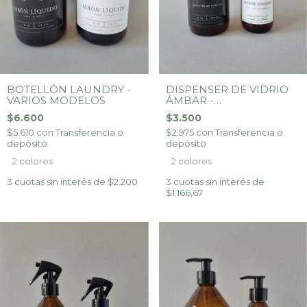
BOTELLÓN LAUNDRY -
DISPENSER DE VIDRIO
VARIOS MODELOS
ÁMBAR -
ACONDICIONADOR
$6.600
$3.500
$5.610
con
Transferencia o
$2.975
con
Transferencia o
depósito
depósito
2 colores
2 colores
3
cuotas sin interés de
$2.200
3
cuotas sin interés de
$1.166,67