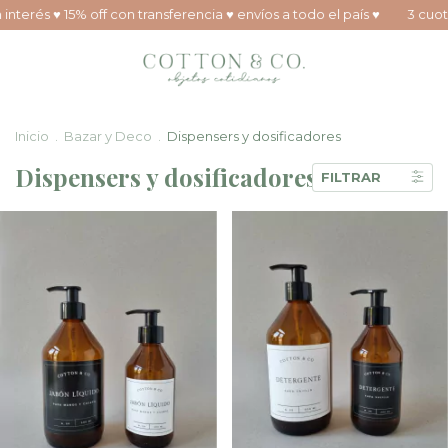
nterés ♥ 15% off con transferencia ♥ envíos a todo el país ♥
3 cuotas 
Inicio
.
Bazar y Deco
.
Dispensers y dosificadores
Dispensers y dosificadores
FILTRAR