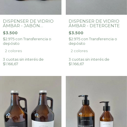
DISPENSER DE VIDRIO
DISPENSER DE VIDRIO
ÁMBAR - JABÓN
ÁMBAR - DETERGENTE
LÍQUIDO
$3.500
$3.500
$2.975
con
Transferencia o
$2.975
con
Transferencia o
depósito
depósito
2 colores
2 colores
3
cuotas sin interés de
3
cuotas sin interés de
$1.166,67
$1.166,67