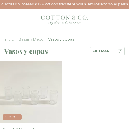
 cuotas sin interés ♥ 15% off con transferencia ♥ envíos a todo el país ♥
Inicio
.
Bazar y Deco
.
Vasos y copas
Vasos y copas
FILTRAR
35
%
OFF