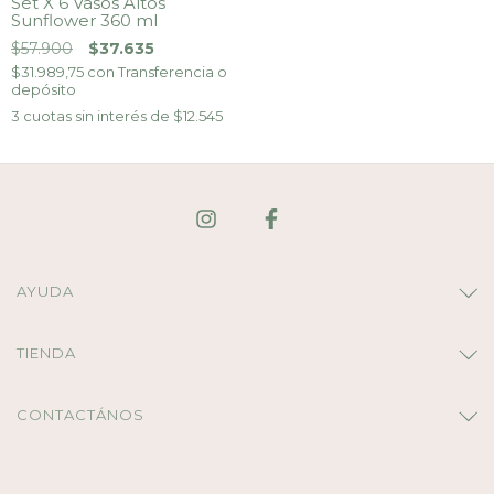
Set X 6 Vasos Altos
Sunflower 360 ml
$57.900
$37.635
$31.989,75
con
Transferencia o
depósito
3
cuotas sin interés de
$12.545
AYUDA
TIENDA
CONTACTÁNOS